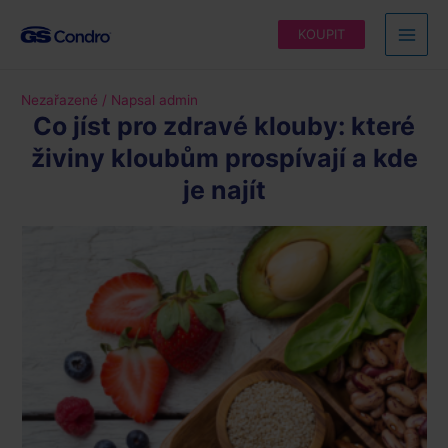
Přeskočit
KOUPIT
na
Main
obsah
Men
Nezařazené
/ Napsal
admin
Co jíst pro zdravé klouby: které
živiny kloubům prospívají a kde
je najít