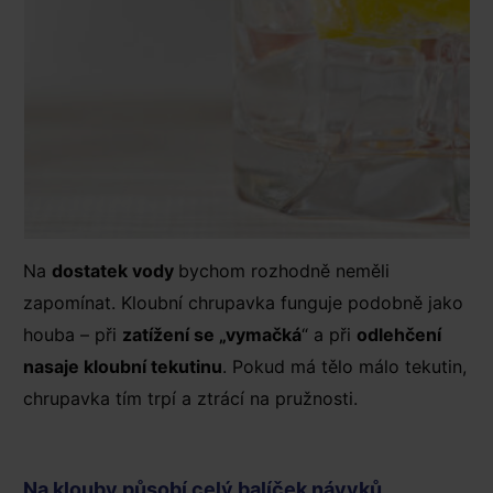
Na
dostatek vody
bychom rozhodně neměli
zapomínat. Kloubní chrupavka funguje podobně jako
houba – při
zatížení se „vymačká
“ a při
odlehčení
nasaje kloubní tekutinu
. Pokud má tělo málo tekutin,
chrupavka tím trpí a ztrácí na pružnosti.
Na klouby působí celý balíček návyků