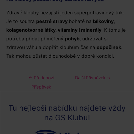
Zdravé klouby nezajistí jeden superpotravinový trik.
Je to souhra
pestré stravy
bohaté na
bílkoviny
,
kolagenotvorné látky, vitaminy i minerály
. K tomu je
potřeba přidat přiměřený
pohyb
, udržovat si
zdravou váhu a dopřát kloubům čas na
odpočinek
.
Tak mohou zůstat dlouhodobě v dobré kondici.
Navigace
←
Předchozí
Další Příspěvek
→
pro
Příspěvek
příspěvek
Tu nejlepší nabídku najdete vždy
na GS Klubu!