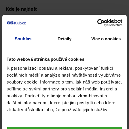
Kde je najdeš:
celozrnné obiloviny, ořechy, luštěniny (mangan)
vnitřnosti, semínka, kakao (měď)
Souhlas
Detaily
Více o cookies
Omega-3 mastné kyseliny
Tato webová stránka používá cookies
Omega-3 jsou známé svými vlastnostmi, které
K personalizaci obsahu a reklam, poskytování funkcí
sociálních médií a analýze naší návštěvnosti využíváme
prospívají kloubům zejména při vyšší zátěži.
soubory cookie. Informace o tom, jak náš web používáte,
sdílíme se svými partnery pro sociální média, inzerci a
Kde je najdeš:
analýzy. Partneři tyto údaje mohou zkombinovat s
dalšími informacemi, které jste jim poskytli nebo které
tučné ryby (losos, makrela, sardinky)
získali v důsledku toho, že používáte jejich služby.
lněný olej, vlašské ořechy