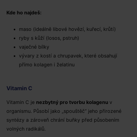
Kde ho najdeš:
maso (ideálně libové hovězí, kuřecí, krůtí)
ryby s kůží (losos, pstruh)
vaječné bílky
vývary z kostí a chrupavek, které obsahují
přímo kolagen i želatinu
Vitamin C
Vitamin C je
nezbytný pro tvorbu kolagenu
v
organismu. Působí jako „spouštěč“ jeho přirozené
syntézy a zároveň chrání buňky před působením
volných radikálů.