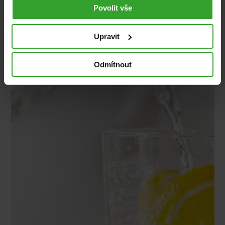
Povolit vše
Pitný režim
Upravit
Odmítnout