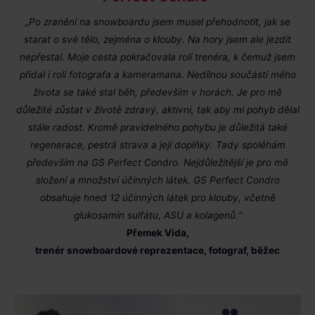
„Po zranění na snowboardu jsem musel přehodnotit, jak se
starat o své tělo, zejména o klouby. Na hory jsem ale jezdit
nepřestal. Moje cesta pokračovala rolí trenéra, k čemuž jsem
přidal i roli fotografa a kameramana. Nedílnou součástí mého
života se také stal běh, především v horách. Je pro mě
důležité zůstat v životě zdravý, aktivní, tak aby mi pohyb dělal
stále radost. Kromě pravidelného pohybu je důležitá také
regenerace, pestrá strava a její doplňky. Tady spoléhám
především na GS Perfect Condro. Nejdůležitější je pro mě
složení a množství účinných látek. GS Perfect Condro
obsahuje hned 12 účinných látek pro klouby, včetně
glukosamin sulfátu, ASU a kolagenů.“
Přemek Vida,
trenér snowboardové reprezentace, fotograf, běžec