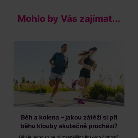
Mohlo by Vás zajímat...
Běh a kolena – jakou zátěží si při
běhu klouby skutečně prochází?
Běh je jednou z nejpřirozenějších lidských činností.