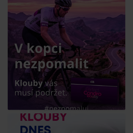
...
Kopce prověří každého.
�Zpomaluje vás
0
0