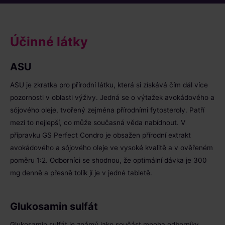
Účinné látky
ASU
ASU je zkratka pro přírodní látku, která si získává čím dál více
pozornosti v oblasti výživy. Jedná se o výtažek avokádového a
sójového oleje, tvořený zejména přírodními fytosteroly. Patří
mezi to nejlepší, co může současná věda nabídnout. V
přípravku GS Perfect Condro je obsažen přírodní extrakt
avokádového a sójového oleje ve vysoké kvalitě a v ověřeném
poměru 1:2. Odborníci se shodnou, že optimální dávka je 300
mg denně a přesně tolik jí je v jedné tabletě.
Glukosamin sulfát
Glukosamin sulfát je známý jako součást mnoha odborníky