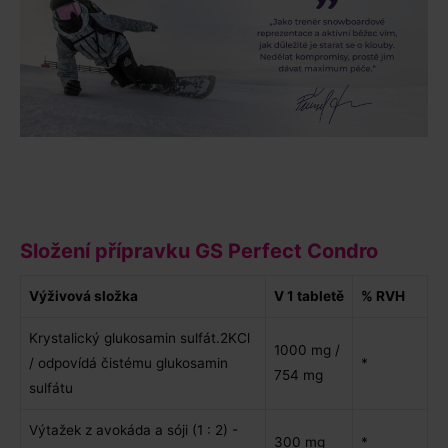
Složení přípravku GS Perfect Condro
Výživová složka
V 1 tabletě
% RVH
Krystalický glukosamin sulfát.2KCl
1000 mg /
/ odpovídá čistému glukosamin
*
754 mg
sulfátu
Výtažek z avokáda a sóji (1 : 2) -
300 mg
*