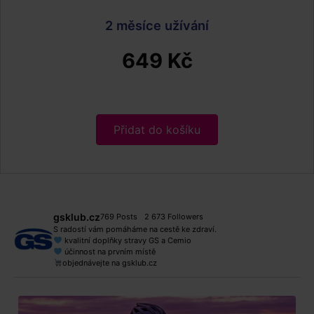
2 měsíce užívání
649 Kč
Přidat do košíku
gsklub.cz
769 Posts
2 673 Followers
S radostí vám pomáháme na cestě ke zdraví.
kvalitní doplňky stravy GS a Cemio
účinnost na prvním místě
objednávejte na gsklub.cz