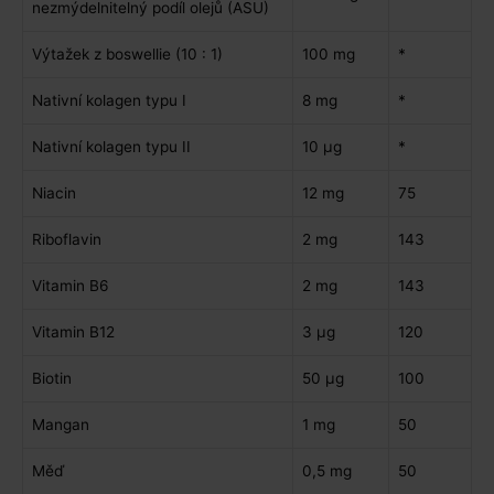
nezmýdelnitelný podíl olejů (ASU)
Výtažek z boswellie (10 : 1)
100 mg
*
Nativní kolagen typu I
8 mg
*
Nativní kolagen typu II
10 μg
*
Niacin
12 mg
75
Riboflavin
2 mg
143
Vitamin B6
2 mg
143
Vitamin B12
3 μg
120
Biotin
50 μg
100
Mangan
1 mg
50
Měď
0,5 mg
50