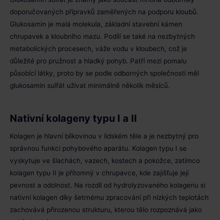
doporučovaných přípravků zaměřených na podporu kloubů.
Glukosamin je malá molekula, základní stavební kámen
chrupavek a kloubního mazu. Podílí se také na nezbytných
metabolických procesech, váže vodu v kloubech, což je
důležité pro pružnost a hladký pohyb. Patří mezi pomalu
působící látky, proto by se podle odborných společností měl
glukosamin sulfát užívat minimálně několik měsíců.
Nativní kolageny typu I a II
Kolagen je hlavní bílkovinou v lidském těle a je nezbytný pro
správnou funkci pohybového aparátu. Kolagen typu I se
vyskytuje ve šlachách, vazech, kostech a pokožce, zatímco
kolagen typu II je přítomný v chrupavce, kde zajišťuje její
pevnost a odolnost. Na rozdíl od hydrolyzovaného kolagenu si
nativní kolagen díky šetrnému zpracování při nízkých teplotách
zachovává přirozenou strukturu, kterou tělo rozpoznává jako