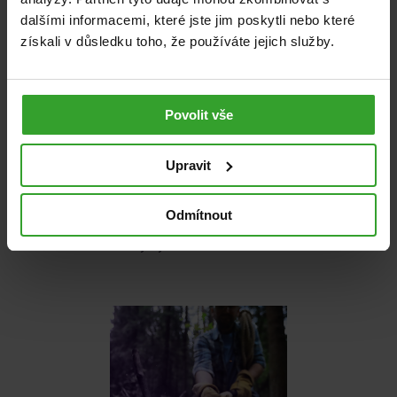
dalšími informacemi, které jste jim poskytli nebo které
získali v důsledku toho, že používáte jejich služby.
Povolit vše
Upravit
Pro aktivní sportovce tělem i duší
Posouvejte hranice svého
Odmítnout
výkonu s jistotou, že vaše
klouby vydrží i náročnou zátěž.